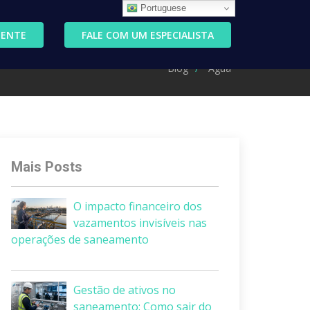
Portuguese
IENTE
FALE COM UM ESPECIALISTA
Blog
Água
Mais Posts
O impacto financeiro dos
vazamentos invisíveis nas
operações de saneamento
Gestão de ativos no
saneamento: Como sair do