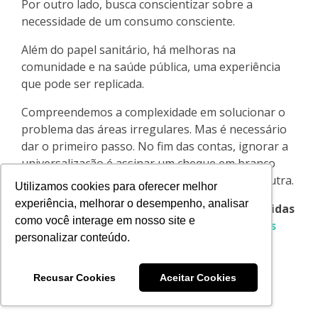
Por outro lado, busca conscientizar sobre a
necessidade de um consumo consciente.
Além do papel sanitário, há melhoras na
comunidade e na saúde pública, uma experiência
que pode ser replicada.
Compreendemos a complexidade em solucionar o
problema das áreas irregulares. Mas é necessário
dar o primeiro passo. No fim das contas, ignorar a
universalização é assinar um cheque em branco
que sociedade paga depois de uma forma ou outra.
Utilizamos cookies para oferecer melhor
experiência, melhorar o desempenho, analisar
O que achou do nosso artigo? Se houver dúvidas
como você interage em nosso site e
ou questionamentos, fale com um de
nossos
personalizar conteúdo.
especialistas
. Nós temos a solução perfeita
para você!
Recusar Cookies
Aceitar Cookies